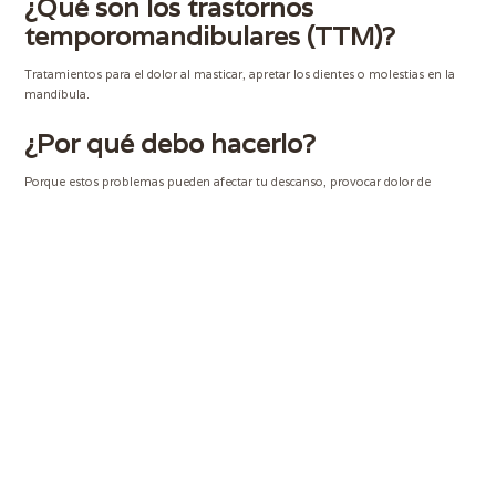
¿Qué son los trastornos
temporomandibulares (TTM)?
Tratamientos para el dolor al masticar, apretar los dientes o molestias en la
mandíbula.
¿Por qué debo hacerlo?
Porque estos problemas pueden afectar tu descanso, provocar dolor de
cabeza o incluso dañar tus dientes
¿Por qué hacerlo en DocDent?
Evaluamos tu mordida, tus hábitos y tensión muscular para ofrecerte una
solución adecuada y personalizada
Recomendaciones
Si sientes que rechinas los dientes, tienes chasquidos al abrir la boca o dolor
en la mandíbula, consulta con un especialista.