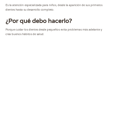
Es la atención especializada para niños, desde la aparición de sus primeros
dientes hasta su desarrollo completo.
¿Por qué debo hacerlo?
Porque cuidar los dientes desde pequeños evita problemas más adelante y
crea buenos hábitos de salud.
¿Por qué hacerlo en DocDent?
Contamos con un enfoque cálido, paciente y amigable para que los niños se
sientan seguros y tranquilos.
Recomendaciones
Lleva a tu hijo al dentista desde el primer año o cuando salga el primer diente.
Las revisiones deben ser cada 6 meses.