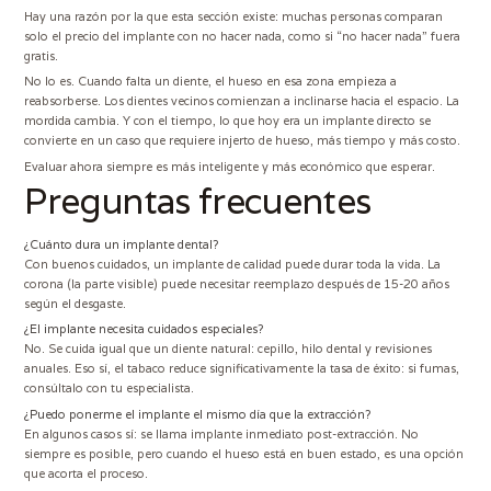
Hay una razón por la que esta sección existe: muchas personas comparan
solo el precio del implante con no hacer nada, como si “no hacer nada” fuera
gratis.
No lo es. Cuando falta un diente, el hueso en esa zona empieza a
reabsorberse. Los dientes vecinos comienzan a inclinarse hacia el espacio. La
mordida cambia. Y con el tiempo, lo que hoy era un implante directo se
convierte en un caso que requiere injerto de hueso, más tiempo y más costo.
Evaluar ahora siempre es más inteligente y más económico que esperar.
Preguntas frecuentes
¿Cuánto dura un implante dental?
Con buenos cuidados, un implante de calidad puede durar toda la vida. La
corona (la parte visible) puede necesitar reemplazo después de 15-20 años
según el desgaste.
¿El implante necesita cuidados especiales?
No. Se cuida igual que un diente natural: cepillo, hilo dental y revisiones
anuales. Eso sí, el tabaco reduce significativamente la tasa de éxito: si fumas,
consúltalo con tu especialista.
¿Puedo ponerme el implante el mismo día que la extracción?
En algunos casos sí: se llama implante inmediato post-extracción. No
siempre es posible, pero cuando el hueso está en buen estado, es una opción
que acorta el proceso.