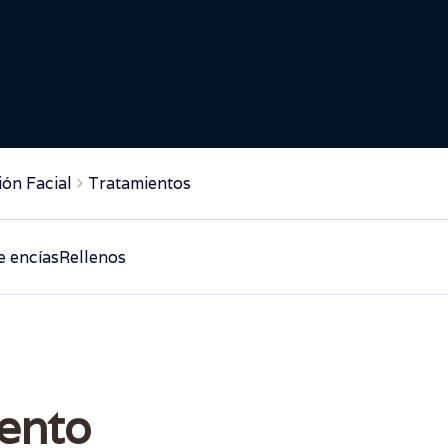
ón Facial
Tratamientos
 encías
Rellenos
iento